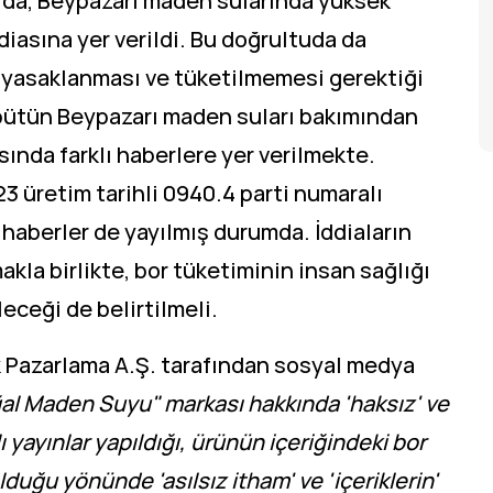
arıda, Beypazarı maden sularında yüksek
diasına yer verildi. Bu doğrultuda da
yasaklanması ve tüketilmemesi gerektiği
 bütün Beypazarı maden suları bakımından
ında farklı haberlere yer verilmekte.
3 üretim tarihli 0940.4 parti numaralı
 haberler de yayılmış durumda. İddiaların
la birlikte, bor tüketiminin insan sağlığı
eceği de belirtilmeli.
k Pazarlama A.Ş. tarafından sosyal medya
al Maden Suyu" markası hakkında 'haksız' ve
yayınlar yapıldığı, ürünün içeriğindeki bor
lduğu yönünde 'asılsız itham' ve 'içeriklerin'