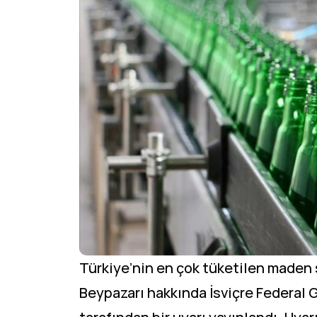
Türkiye’nin en çok tüketilen maden s
Beypazarı hakkında İsviçre Federal Gı