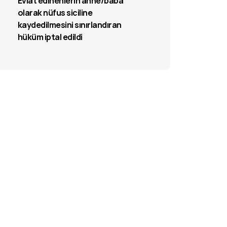
Evlat edinenlerin anne/baba
olarak nüfus siciline
kaydedilmesini sınırlandıran
hüküm iptal edildi