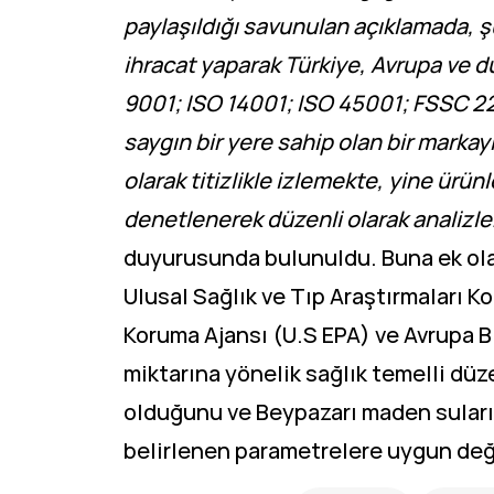
paylaşıldığı savunulan açıklamada, şu
ihracat yaparak Türkiye, Avrupa ve d
9001; ISO 14001; ISO 45001; FSSC 22
saygın bir yere sahip olan bir markayız
olarak titizlikle izlemekte, yine ürün
denetlenerek düzenli olarak analizler
duyurusunda bulunuldu. Buna ek ola
Ulusal Sağlık ve Tıp Araştırmaları K
Koruma Ajansı (U.S EPA) ve Avrupa B
miktarına yönelik sağlık temelli düze
olduğunu ve Beypazarı maden suları
belirlenen parametrelere uygun değe