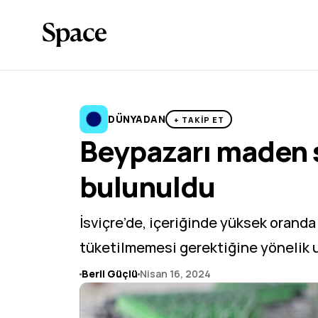
DÜNYADAN
+ TAKİP ET
Beypazarı maden s
bulunuldu
İsviçre’de, içeriğinde yüksek oranda
tüketilmemesi gerektiğine yönelik 
Beril Güçlü
Nisan 16, 2024