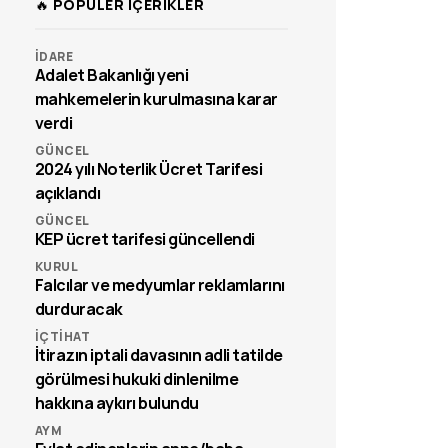
🔥 POPÜLER İÇERİKLER
İDARE
Adalet Bakanlığı yeni
mahkemelerin kurulmasına karar
verdi
GÜNCEL
2024 yılı Noterlik Ücret Tarifesi
açıklandı
GÜNCEL
KEP ücret tarifesi güncellendi
KURUL
Falcılar ve medyumlar reklamlarını
durduracak
İÇTIHAT
İtirazın iptali davasının adli tatilde
görülmesi hukuki dinlenilme
hakkına aykırı bulundu
AYM